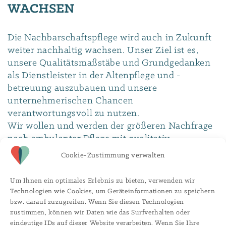
WACHSEN
Die Nachbarschaftspflege wird auch in Zukunft
weiter nachhaltig wachsen. Unser Ziel ist es,
unsere Qualitätsmaßstäbe und Grundgedanken
als Dienstleister in der Altenpflege und -
betreuung auszubauen und unsere
unternehmerischen Chancen
verantwortungsvoll zu nutzen.
Wir wollen und werden der größeren Nachfrage
nach ambulanter Pflege mit qualitativ
hochwertigen und neuen ambulanten
Cookie-Zustimmung verwalten
Angeboten und Konzepten gerecht werden.
Um Ihnen ein optimales Erlebnis zu bieten, verwenden wir
Bitte sprechen Sie uns an, wenn Sie als
Technologien wie Cookies, um Geräteinformationen zu speichern
bzw. darauf zuzugreifen. Wenn Sie diesen Technologien
Pflegedienst, Projektplaner oder
zustimmen, können wir Daten wie das Surfverhalten oder
Wohnimmobilieneigentümer sich mit
eindeutige IDs auf dieser Website verarbeiten. Wenn Sie Ihre