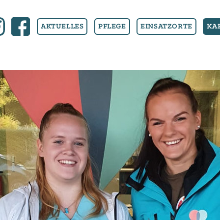
F
AKTUELLES
PFLEGE
EINSATZORTE
KA