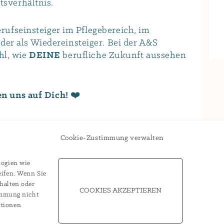
tsverhältnis.
Berufseinsteiger im Pflegebereich, im
er als Wiedereinsteiger. Bei der A&S
hl, wie
DEINE
berufliche Zukunft aussehen
en uns auf Dich! ❤️
bildung (m/d/w)
Cookie-Zustimmung verwalten
logien wie
ka
sowie
Schulpraktika
möglich. Melde
eifen. Wenn Sie
nden Kontaktdaten.
halten oder
COOKIES AKZEPTIEREN
immung nicht
ktionen