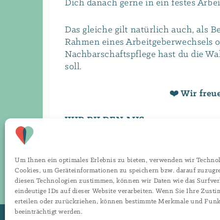
Dich danach gerne in ein festes Arbei
Das gleiche gilt natürlich auch, als 
Rahmen eines Arbeitgeberwechsels od
Nachbarschaftspflege hast du die Wa
soll.
❤️ Wir freu
WIR BILDEN AUS
nach der generalistischen Pflegeaus
Um Ihnen ein optimales Erlebnis zu bieten, verwenden wir Techno
Selbstverständlich sind auch
Prakti
Cookies, um Geräteinformationen zu speichern bzw. darauf zuzugr
Dich einfach unter den rechts stehe
diesen Technologien zustimmen, können wir Daten wie das Surfver
eindeutige IDs auf dieser Website verarbeiten. Wenn Sie Ihre Zust
erteilen oder zurückziehen, können bestimmte Merkmale und Fun
beeinträchtigt werden.