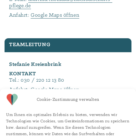
pflege.de
Anfahrt:
Google Maps öffnen
TEAMLEITUNG
Stefanie Kreienbrink
KONTAKT
Tel.:
030 / 220 12 13 80
Anfahrt:
Google Maps öffnen
Unser Partner „Immobilienwirtschaft Baese“
Cookie-Zustimmung verwalten
beantwortet Ihre Fragen rund um die
Vermietung: 030 / 220 121 351
Um Ihnen ein optimales Erlebnis zu bieten, verwenden wir
oder
www.immobilienwirtschaft-baese.de
Technologien wie Cookies, um Geräteinformationen zu speichern
bzw. darauf zuzugreifen. Wenn Sie diesen Technologien
zustimmen, können wir Daten wie das Surfverhalten oder