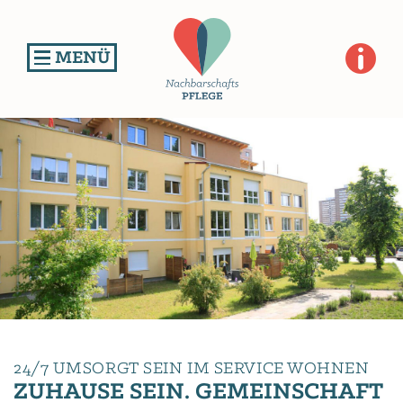
S
k
i
S
TOGGLE NAVIGATION
p
t
o
m
a
i
n
c
o
n
t
e
n
t
24/7 UMSORGT SEIN IM SERVICE WOHNEN
ZUHAUSE SEIN. GEMEINSCHAFT