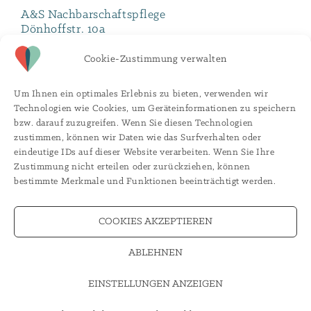
A&S Nachbarschaftspflege
Dönhoffstr. 10a
10318 Berlin
Cookie-Zustimmung verwalten
Ansprechpartnerin: Christine Feser
Tel:
030 / 414 002 72
Um Ihnen ein optimales Erlebnis zu bieten, verwenden wir
E-Mail:
karriere@nachbarschafts-pflege.de
Technologien wie Cookies, um Geräteinformationen zu speichern
bzw. darauf zuzugreifen. Wenn Sie diesen Technologien
zustimmen, können wir Daten wie das Surfverhalten oder
Hier
kannst du dir direkt den Flyer online
eindeutige IDs auf dieser Website verarbeiten. Wenn Sie Ihre
anschauen.
Zustimmung nicht erteilen oder zurückziehen, können
bestimmte Merkmale und Funktionen beeinträchtigt werden.
COOKIES AKZEPTIEREN
ABLEHNEN
©
2026
A&S Nachbarschaftspflege GmbH |
E-Mail
kontakt@nachbarschafts-pflege.de
|
Tel
030 / 50 15 95 95
|
Impressum
|
Datenschutz
EINSTELLUNGEN ANZEIGEN